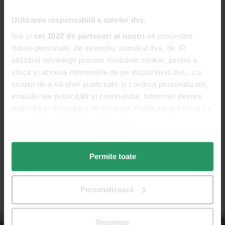
Utilizarea responsabilă a datelor dvs.
Noi și
cei 1022 de parteneri ai noștri
vă procesăm
datele personale, de exemplu, numărul dvs. de IP,
utilizând tehnologii precum modulele cookie, pentru a
stoca și accesa informațiile de pe dispozitivul dvs., cu
scopul de a vă oferi publicitate și conținut personalizate,
evaluări ale publicității și conținutului, informații despre
audiență și dezvoltare de produse. Puteți alege cine și cu
ce scopuri poate utiliza datele dvs.
Dacă ne permiteți, am dori, de asemenea:
Permite toate
Să colectăm informațiile cu privire la locația dvs.
geografică cu o exactitate de până la câțiva metri
Să vă identificăm dispozitivul scanândul-l în mod
Personalizează
activ după caracteristici specifice (amprentare)
Găsiți mai multe informații despre procesarea datelor
dvs. personale și configurați-vă preferințele la
secțiunea
Respinge