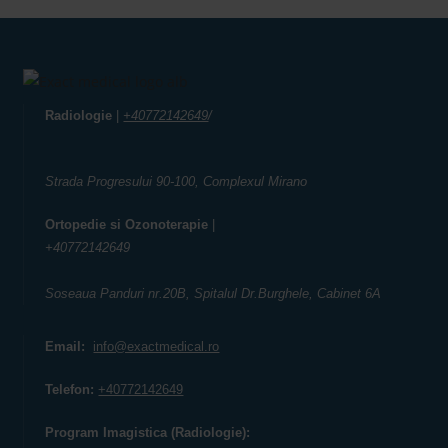
Radiologie
|
+40772142649
/
Strada Progresului 90-100, Complexul Mirano
Ortopedie
si
Ozonoterapie
|
+40772142649
Soseaua Panduri nr.20B, Spitalul Dr.Burghele, Cabinet 6A
Email:
info@exactmedical.ro
Telefon:
+40772142649
Program Imagistica (Radiologie):